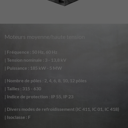
sélectionnés.
aléatoirement pour identifier les visiteurs
uniques.
Nom
popState
Nom
_gid
Fournisseur
TYPO3
Moteurs moyenne/haute tension
Fournisseur
Google Analytics
Durée
30 minutes
| Fréquence : 50 Hz, 60 Hz
Durée
1 jour
Vérifie si la fenêtre contextuelle a été
| Tension nominale : 3 - 13,8 kV
But
fermée ou si le bouton CTA a été cliqué
Ce cookie est installé par Google Analytics.
| Puissance : 185 kW - 5 MW
Il stocke des informations sur l'utilisation
d'un site web par les visiteurs et permet de
| Nombre de pôles : 2, 4, 6, 8, 10, 12 pôles
créer un rapport d'analyse sur ses
| Tailles : 315 - 630
But
performances. Les données collectées
| Indice de protection : IP 55, IP 23
incluent le nombre de visiteurs, leur source
et les pages consultées, de manière
| Divers modes de refroidissement (IC 411, IC 01, IC 418)
anonyme.
| Isoclasse : F