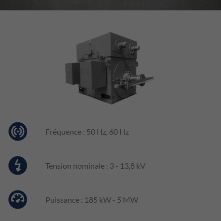
Nom
_dc_gtm_UA-138948999-1
Fournisseur
Google Tag Manager
Durée
1 minute
Ce cookie identifie les visiteurs par âge,
sexe ou centres d'intérêt et utilise
But
DoubleClick de Google Tag Manager pour
simplifier le placement ciblé des annonces.
Fréquence : 50 Hz, 60 Hz
Tension nominale : 3 - 13,8 kV
Puissance : 185 kW - 5 MW