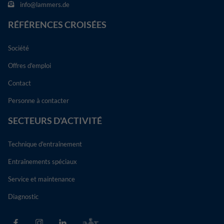
Nom
_dc_gtm_UA-138948999-1
info@lammers.de
RÉFÉRENCES CROISÉES
Fournisseur
Google Tag Manager
Durée
1 minute
Société
Offres d'emploi
Ce cookie identifie les visiteurs par âge,
sexe ou centres d'intérêt et utilise
Contact
But
DoubleClick de Google Tag Manager pour
simplifier le placement ciblé des annonces.
Personne à contacter
SECTEURS D'ACTIVITÉ
Technique d'entraînement
Entraînements spéciaux
Service et maintenance
Diagnostic