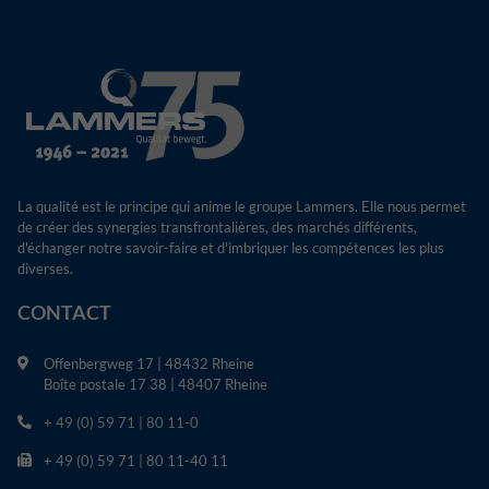
sélectionnés.
aléatoirement pour identifier les visiteurs
uniques.
Nom
popState
Nom
_gid
Fournisseur
TYPO3
Fournisseur
Google Analytics
Durée
30 minutes
La qualité est le principe qui anime le groupe Lammers. Elle nous permet
Durée
1 jour
Vérifie si la fenêtre contextuelle a été
de créer des synergies transfrontalières, des marchés différents,
But
fermée ou si le bouton CTA a été cliqué
d'échanger notre savoir-faire et d'imbriquer les compétences les plus
Ce cookie est installé par Google Analytics.
diverses.
Il stocke des informations sur l'utilisation
d'un site web par les visiteurs et permet de
CONTACT
créer un rapport d'analyse sur ses
But
performances. Les données collectées
Offenbergweg 17 | 48432 Rheine
incluent le nombre de visiteurs, leur source
Boîte postale 17 38 | 48407 Rheine
et les pages consultées, de manière
+ 49 (0) 59 71 | 80 11-0
anonyme.
+ 49 (0) 59 71 | 80 11-40 11